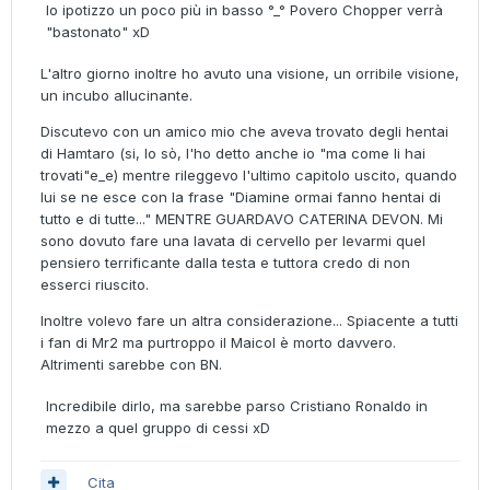
Io ipotizzo un poco più in basso °_° Povero Chopper verrà
"bastonato" xD
L'altro giorno inoltre ho avuto una visione, un orribile visione,
un incubo allucinante.
Discutevo con un amico mio che aveva trovato degli hentai
di Hamtaro (si, lo sò, l'ho detto anche io "ma come li hai
trovati"e_e) mentre rileggevo l'ultimo capitolo uscito, quando
lui se ne esce con la frase "Diamine ormai fanno hentai di
tutto e di tutte..." MENTRE GUARDAVO CATERINA DEVON. Mi
sono dovuto fare una lavata di cervello per levarmi quel
pensiero terrificante dalla testa e tuttora credo di non
esserci riuscito.
Inoltre volevo fare un altra considerazione... Spiacente a tutti
i fan di Mr2 ma purtroppo il Maicol è morto davvero.
Altrimenti sarebbe con BN.
Incredibile dirlo, ma sarebbe parso Cristiano Ronaldo in
mezzo a quel gruppo di cessi xD
Cita