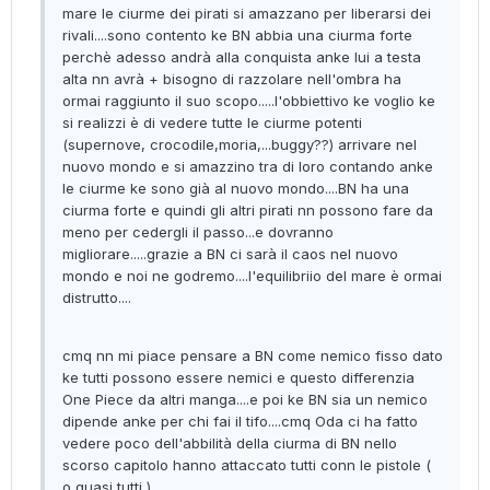
mare le ciurme dei pirati si amazzano per liberarsi dei
rivali....sono contento ke BN abbia una ciurma forte
perchè adesso andrà alla conquista anke lui a testa
alta nn avrà + bisogno di razzolare nell'ombra ha
ormai raggiunto il suo scopo.....l'obbiettivo ke voglio ke
si realizzi è di vedere tutte le ciurme potenti
(supernove, crocodile,moria,...buggy??) arrivare nel
nuovo mondo e si amazzino tra di loro contando anke
le ciurme ke sono già al nuovo mondo....BN ha una
ciurma forte e quindi gli altri pirati nn possono fare da
meno per cedergli il passo...e dovranno
migliorare.....grazie a BN ci sarà il caos nel nuovo
mondo e noi ne godremo....l'equilibriio del mare è ormai
distrutto....
cmq nn mi piace pensare a BN come nemico fisso dato
ke tutti possono essere nemici e questo differenzia
One Piece da altri manga....e poi ke BN sia un nemico
dipende anke per chi fai il tifo....cmq Oda ci ha fatto
vedere poco dell'abbilità della ciurma di BN nello
scorso capitolo hanno attaccato tutti conn le pistole (
o quasi tutti )