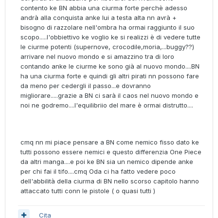
contento ke BN abbia una ciurma forte perchè adesso
andrà alla conquista anke lui a testa alta nn avrà +
bisogno di razzolare nell'ombra ha ormai raggiunto il suo
scopo.....l'obbiettivo ke voglio ke si realizzi è di vedere tutte
le ciurme potenti (supernove, crocodile,moria,...buggy??)
arrivare nel nuovo mondo e si amazzino tra di loro
contando anke le ciurme ke sono già al nuovo mondo....BN
ha una ciurma forte e quindi gli altri pirati nn possono fare
da meno per cedergli il passo...e dovranno
migliorare.....grazie a BN ci sarà il caos nel nuovo mondo e
noi ne godremo....l'equilibriio del mare è ormai distrutto....
cmq nn mi piace pensare a BN come nemico fisso dato ke
tutti possono essere nemici e questo differenzia One Piece
da altri manga....e poi ke BN sia un nemico dipende anke
per chi fai il tifo....cmq Oda ci ha fatto vedere poco
dell'abbilità della ciurma di BN nello scorso capitolo hanno
attaccato tutti conn le pistole ( o quasi tutti )
Cita