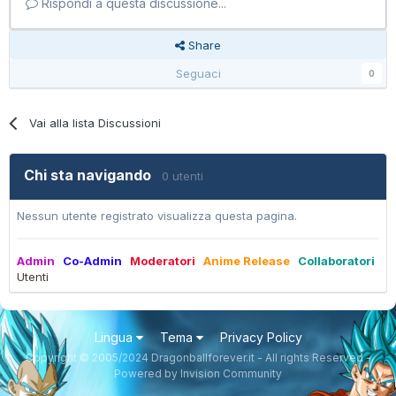
Rispondi a questa discussione...
Share
Seguaci
0
Vai alla lista Discussioni
Chi sta navigando
0 utenti
Nessun utente registrato visualizza questa pagina.
Admin
Co-Admin
Moderatori
Anime Release
Collaboratori
Utenti
Lingua
Tema
Privacy Policy
Copyright © 2005/2024 Dragonballforever.it - All rights Reserved -
Powered by Invision Community