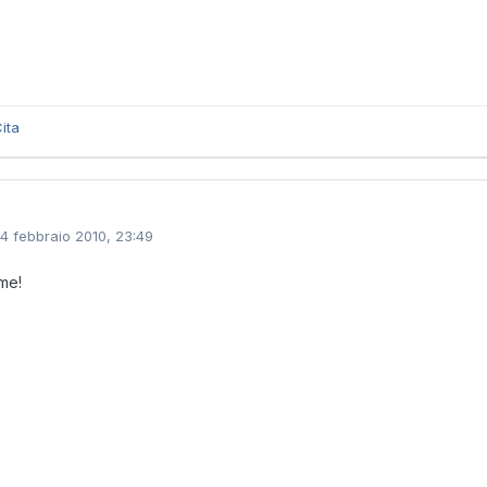
ita
14 febbraio 2010, 23:49
me!