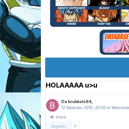
HOLAAAAA u>u
Da
brukkolo94
,
12 febbraio 2010, 20:00
in
Welcom
Share
Seguaci
0