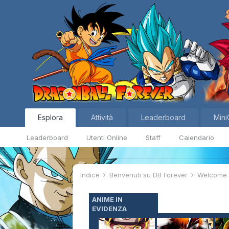
Esplora
Attività
Leaderboard
Mini
Leaderboard
Utenti Online
Staff
Calendario
Indice
Benvenuti su DB Forever
Welcom
ANIME IN
EVIDENZA