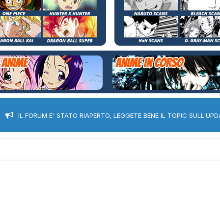
IL FORUM E' STATO RIAPERTO, LEGGETE BENE IL TOPIC SULL'UPD
e