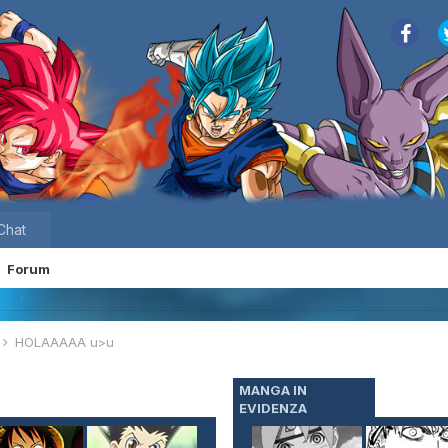
Chat
Forum
e
HOLAAAAA u>u
MANGA IN
EVIDENZA