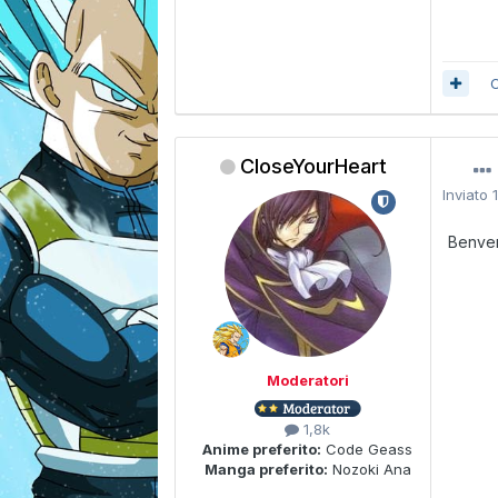
C
CloseYourHeart
Inviato
Benve
Moderatori
1,8k
Anime preferito:
Code Geass
Manga preferito:
Nozoki Ana