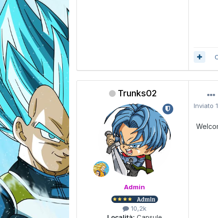
C
Trunks02
Inviato
Welco
Admin
10,2k
Località:
Capsule