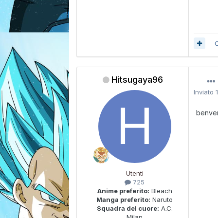
C
Hitsugaya96
Inviato
benve
Utenti
725
Anime preferito:
Bleach
Manga preferito:
Naruto
Squadra del cuore:
A.C.
Milan