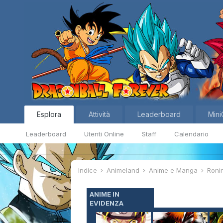
Esplora
Attività
Leaderboard
Mini
Leaderboard
Utenti Online
Staff
Calendario
Indice
Animeland
Anime e Manga
Roni
ANIME IN
EVIDENZA