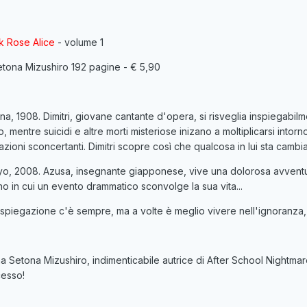
k Rose Alice
- volume 1
etona Mizushiro 192 pagine - € 5,90
na, 1908. Dimitri, giovane cantante d'opera, si risveglia inspiegabi
, mentre suicidi e altre morti misteriose inizano a moltiplicarsi intorn
lazioni sconcertanti. Dimitri scopre così che qualcosa in lui sta cambia
o, 2008. Azusa, insegnante giapponese, vive una dolorosa avventura
no in cui un evento drammatico sconvolge la sua vita...
spiegazione c'è sempre, ma a volte è meglio vivere nell'ignoranza, pi
a Setona Mizushiro, indimenticabile autrice di After School Nightmare
esso!