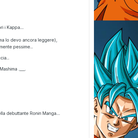
i i Kappa....
a, ma lo devo ancora leggere),
mente pessime...
ia...
Mashima .___.
della debuttante Ronin Manga....