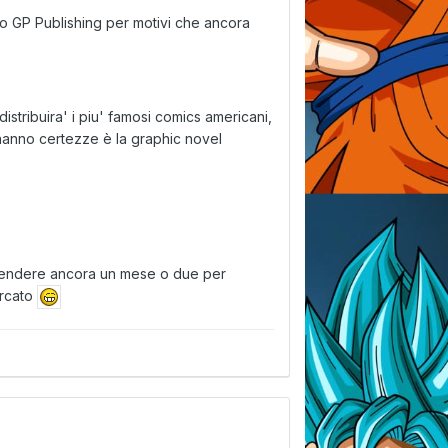
 GP Publishing per motivi che ancora
.
istribuira' i piu' famosi comics americani,
i hanno certezze è la graphic novel
na attendere ancora un mese o due per
ercato