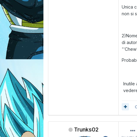
Unica c
non si s
2)Nome:
di auto
''Chew''
Probabi
Inutile
vedere
C
Trunks02