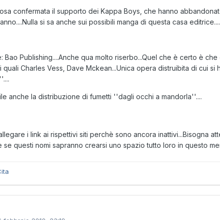
osa confermata il supporto dei Kappa Boys, che hanno abbandonato
anno....Nulla si sa anche sui possibili manga di questa casa editrice...
 Bao Publishing....Anche qua molto riserbo...Quel che è certo è che d
ri quali Charles Vess, Dave Mckean...Unica opera distruibita di cui s
....
le anche la distribuzione di fumetti ''dagli occhi a mandorla''....
 allegare i link ai rispettivi siti perchè sono ancora inattivi...Bisog
 se questi nomi sapranno crearsi uno spazio tutto loro in questo m
ita