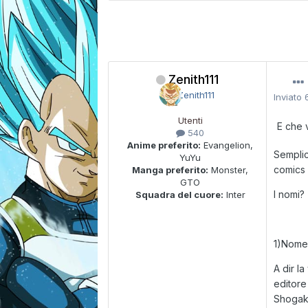
Zenith111
Inviato
Utenti
E che v
540
Anime preferito:
Evangelion,
Semplic
YuYu
comics 
Manga preferito:
Monster,
GTO
I nomi?
Squadra del cuore:
Inter
1)Nome:
A dir l
editore
Shogaku