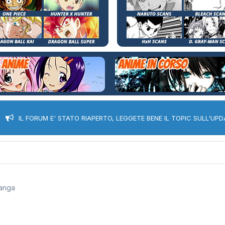
IL FORUM E' STATO RIAPERTO, LEGGETE BENE IL TOPIC SULL'UPD
anga