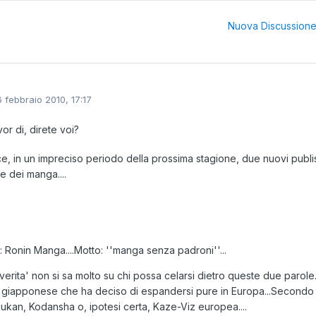
Nuova Discussion
6 febbraio 2010, 17:17
or di, direte voi?
e, in un impreciso periodo della prossima stagione, due nuovi pub
e dei manga....
 Ronin Manga....Motto: ''manga senza padroni''...
a verita' non si sa molto su chi possa celarsi dietro queste due parole
 giapponese che ha deciso di espandersi pure in Europa...Secondo al
kan, Kodansha o, ipotesi certa, Kaze-Viz europea....