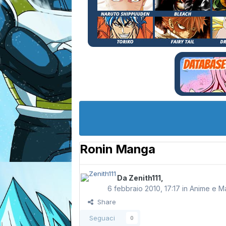
Ronin Manga
Da
Zenith111
,
6 febbraio 2010, 17:17
in
Anime e M
Share
Seguaci
0