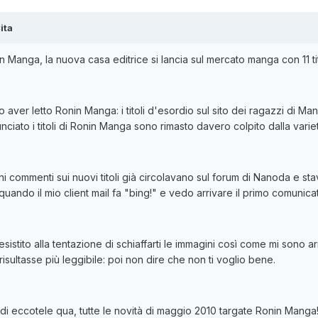
ita
in Manga
, la nuova casa editrice si lancia sul mercato manga con 11 
 aver letto Ronin Manga: i titoli d'esordio sul sito dei ragazzi di M
nciato i titoli di Ronin Manga sono rimasto davero colpito dalla varie
ni commenti sui nuovi titoli già circolavano sul forum di Nanoda e st
 quando il mio client mail fa "bing!" e vedo arrivare il primo comuni
esistito alla tentazione di schiaffarti le immagini così come mi sono ar
risultasse più leggibile: poi non dire che non ti voglio bene.
di eccotele qua, tutte le novità di maggio 2010 targate Ronin Manga