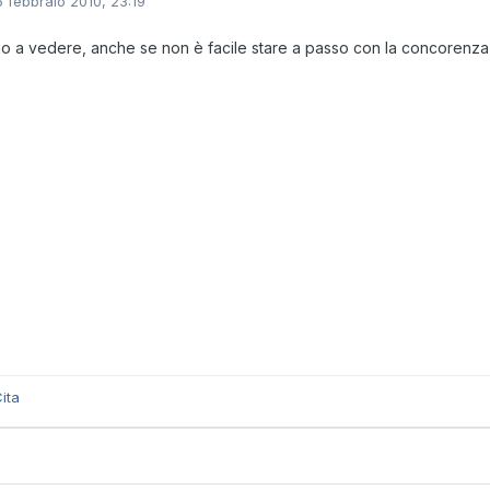
6 febbraio 2010, 23:19
o a vedere, anche se non è facile stare a passo con la concorenza
ita