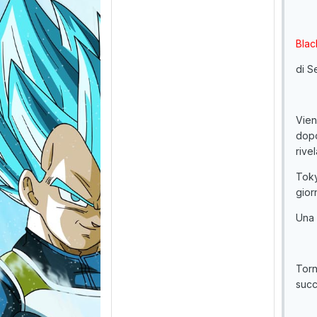
Blac
di S
Vien
dopo
rive
Toky
gior
Una 
Torn
succ