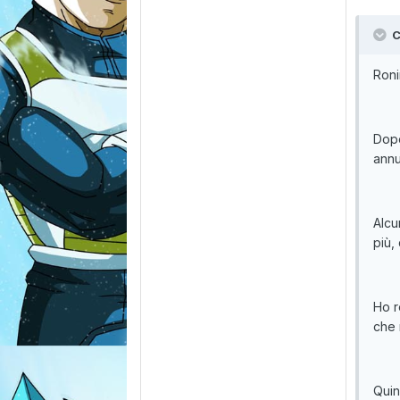
C
Ron
Dopo
annu
Alcu
più,
Ho r
che 
Quin