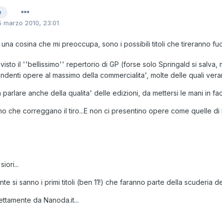
e
5 marzo 2010, 23:01
una cosina che mi preoccupa, sono i possibili titoli che tireranno fuor
 visto il ''bellissimo'' repertorio di GP (forse solo Springald si salv
denti opere al massimo della commercialita', molte delle quali vera
 parlare anche della qualita' delle edizioni, da mettersi le mani in facc
o che correggano il tiro...E non ci presentino opere come quelle di 
iori...
nte si sanno i primi titoli (ben 11!) che faranno parte della scuderia 
rettamente da Nanoda.it...