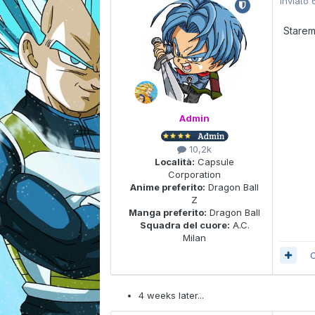
Inviato
Starem
Admin
10,2k
Località:
Capsule
Corporation
Anime preferito:
Dragon Ball
Z
Manga preferito:
Dragon Ball
Squadra del cuore:
A.C.
Milan
C
4 weeks later...