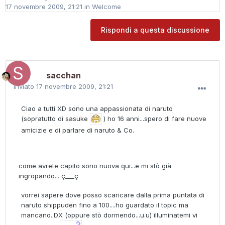
17 novembre 2009, 21:21
in
Welcome
Rispondi a questa discussione
sacchan
Inviato
17 novembre 2009, 21:21
Ciao a tutti XD sono una appassionata di naruto
(sopratutto di sasuke
) ho 16 anni...spero di fare nuove
amicizie e di parlare di naruto & Co.
come avrete capito sono nuova qui...e mi stò già
ingropando... ç___ç
vorrei sapere dove posso scaricare dalla prima puntata di
naruto shippuden fino a 100....ho guardato il topic ma
mancano..DX (oppure stò dormendo...u.u) illuminatemi vi