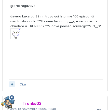
grazie ragazzi/e
davero kakaroth89 nn trovo qui le prime 100 episodi di
naruto shippuden??!!! come faccio... ç___ç e se porovo a
chiedere a TRUNKS02 ??? dove poosso scrivergli??? O__O'
Cita
Trunks02
Inviato
19 novembre 2009, 12:48