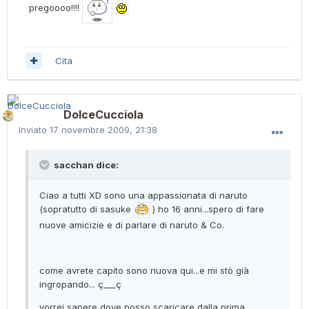
pregoooo!!!!
Cita
DolceCucciola
Inviato
17 novembre 2009, 21:38
sacchan dice:
Ciao a tutti XD sono una appassionata di naruto
(sopratutto di sasuke
) ho 16 anni...spero di fare
nuove amicizie e di parlare di naruto & Co.
come avrete capito sono nuova qui...e mi stò già
ingropando... ç___ç
vorrei sapere dove posso scaricare dalla prima