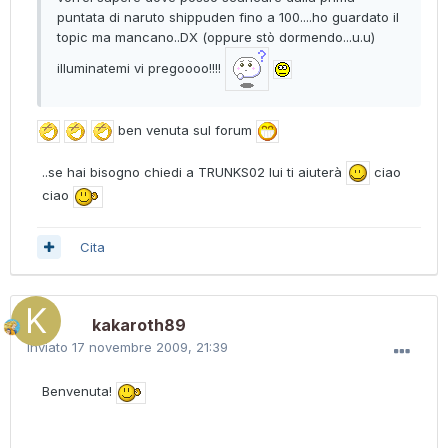
puntata di naruto shippuden fino a 100....ho guardato il
topic ma mancano..DX (oppure stò dormendo...u.u)
illuminatemi vi pregoooo!!!!
ben venuta sul forum
..se hai bisogno chiedi a TRUNKS02 lui ti aiuterà
ciao
ciao
Cita
kakaroth89
Inviato
17 novembre 2009, 21:39
Benvenuta!