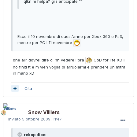
qlkn m helpa? grz anticipate ^^
Esce il 10 novembre di quest'anno per Xbox 360 e Ps3,
mentre per PC l'11 novembre
bhe allr dovrei dire di nn vedere l'ora
CoD for life XD li
ho finiti tt e m vien voglia di arruolarmi e prendere un mitra
in mano xD
Cita
Snow Villiers
Inviato
5 ottobre 2009, 11:47
rekop dice: