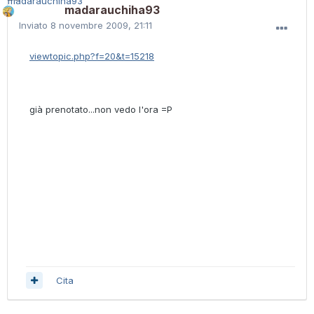
madarauchiha93
Inviato
8 novembre 2009, 21:11
viewtopic.php?f=20&t=15218
già prenotato...non vedo l'ora =P
Cita