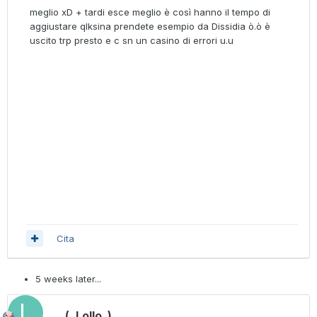
meglio xD + tardi esce meglio è così hanno il tempo di
aggiustare qlksina prendete esempio da Dissidia ò.ò è
uscito trp presto e c sn un casino di errori u.u
Cita
5 weeks later...
(_Lollo_)