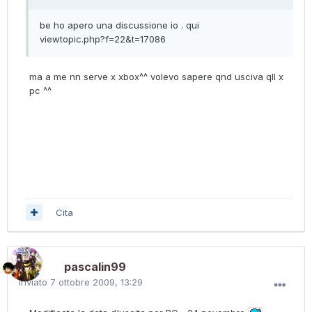
be ho apero una discussione io . qui
viewtopic.php?f=22&t=17086
ma a me nn serve x xbox^^ volevo sapere qnd usciva qll x
pc ^^
Cita
pascalin99
Inviato
7 ottobre 2009, 13:29