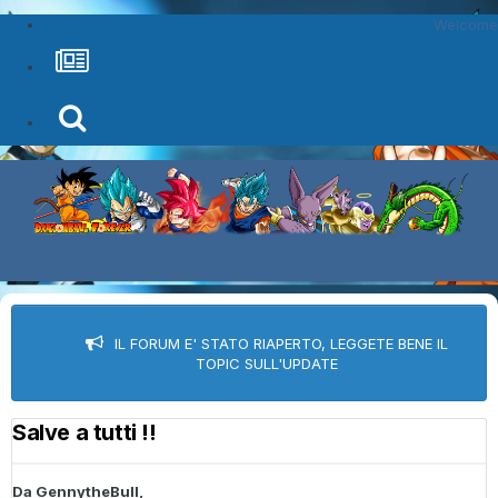
Welcome
IL FORUM E' STATO RIAPERTO, LEGGETE BENE IL
TOPIC SULL'UPDATE
Salve a tutti !!
Da
GennytheBull
,