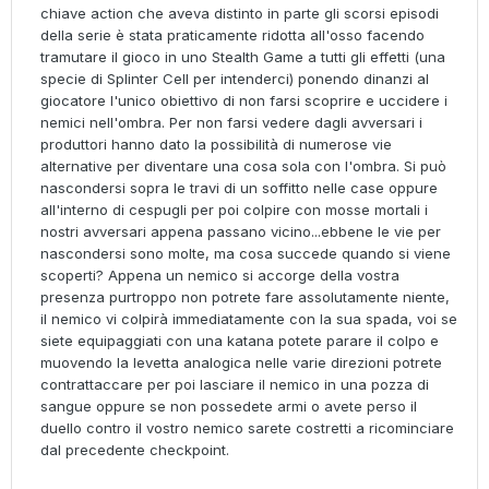
chiave action che aveva distinto in parte gli scorsi episodi
della serie è stata praticamente ridotta all'osso facendo
tramutare il gioco in uno Stealth Game a tutti gli effetti (una
specie di Splinter Cell per intenderci) ponendo dinanzi al
giocatore l'unico obiettivo di non farsi scoprire e uccidere i
nemici nell'ombra. Per non farsi vedere dagli avversari i
produttori hanno dato la possibilità di numerose vie
alternative per diventare una cosa sola con l'ombra. Si può
nascondersi sopra le travi di un soffitto nelle case oppure
all'interno di cespugli per poi colpire con mosse mortali i
nostri avversari appena passano vicino...ebbene le vie per
nascondersi sono molte, ma cosa succede quando si viene
scoperti? Appena un nemico si accorge della vostra
presenza purtroppo non potrete fare assolutamente niente,
il nemico vi colpirà immediatamente con la sua spada, voi se
siete equipaggiati con una katana potete parare il colpo e
muovendo la levetta analogica nelle varie direzioni potrete
contrattaccare per poi lasciare il nemico in una pozza di
sangue oppure se non possedete armi o avete perso il
duello contro il vostro nemico sarete costretti a ricominciare
dal precedente checkpoint.