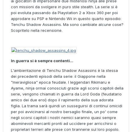
ai giocatori di impersonare due misteriosi ninja alle prese
con missioni da svolgere in puro stile stealth. La serie si è
poi evoluta passando da Playstation 2 a Xbox 360 per poi
approdare su PSP e Nintendo Wii in questo quarto episodio:
Tenchu Shadow Assassins. Ma sono cambiate alcune cose?
Scopritelo nella recensione.
In guerra si è sempre contenti...
L'ambientazione di Tenchu Shadow Assassins è la stessa
dei precedenti episodi della serie: il Giappone nella
"meravigliosa" epoca feudale. I leggendari Rikimaru e
Ayame, ninja ormai conosciuti grazie agli scorsi capitoli della
serie, vengono chiamati in guerra da Lord Goda (feudatario
amico dei due eroi) dopo il rapimento della sua adorata
figlia. La trama sarà quindi un susseguirsi di continui omicidi
per poi avvicinarsi al nostro bersaglio finale, un po' come
negli scorsi capitoli i nostri nemici saranno quasi sempre
abominevoli mercanti pronti ad uccidere per arricchirsi o
proprietari terrieri alle prese con tirannerie sul loro popolo.