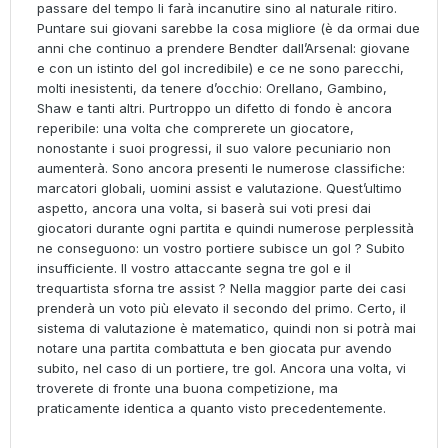
passare del tempo li farà incanutire sino al naturale ritiro.
Puntare sui giovani sarebbe la cosa migliore (è da ormai due
anni che continuo a prendere Bendter dall’Arsenal: giovane
e con un istinto del gol incredibile) e ce ne sono parecchi,
molti inesistenti, da tenere d’occhio: Orellano, Gambino,
Shaw e tanti altri. Purtroppo un difetto di fondo è ancora
reperibile: una volta che comprerete un giocatore,
nonostante i suoi progressi, il suo valore pecuniario non
aumenterà. Sono ancora presenti le numerose classifiche:
marcatori globali, uomini assist e valutazione. Quest’ultimo
aspetto, ancora una volta, si baserà sui voti presi dai
giocatori durante ogni partita e quindi numerose perplessità
ne conseguono: un vostro portiere subisce un gol ? Subito
insufficiente. Il vostro attaccante segna tre gol e il
trequartista sforna tre assist ? Nella maggior parte dei casi
prenderà un voto più elevato il secondo del primo. Certo, il
sistema di valutazione è matematico, quindi non si potrà mai
notare una partita combattuta e ben giocata pur avendo
subito, nel caso di un portiere, tre gol. Ancora una volta, vi
troverete di fronte una buona competizione, ma
praticamente identica a quanto visto precedentemente.