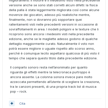
miglioramenti: il motore è il medesimo visto nella precedente
versione anche se sono stati corretti alcuni difetti: la fisica
della palla è stata leggermente migliorata così come alcune
movenze dei giocatori, adesso più realistiche mentre,
finalmente, non si dovranno più sopportare quei
rallentamenti visti nelle precedenti versioni in occasione di
sovraffollamenti in area. I modelli poligoni e le texture che li
ricoprono sono ancora i medesimi visti nella precedente
edizione, anche se le magliette adesso godono di qualche
dettaglio maggiormente curato. Naturalmente il voto non
potrà essere migliore o uguale rispetto allo scorso anno,
perché è comunque lecito aspettarsi qualcosa di più visto il
tempo che separa questo titolo dalla precedente edizione.
Il comparto sonoro resta nell’anonimato per quanto
riguarda gli effetti mentre la telecronaca purtroppo è
ancora assente. La colonna sonora invece pare molto
azzeccata permettendo all’utente di scegliere la creazione,
tra le canzoni presenti, di una propria track list di musica
pop – rock.
Cita