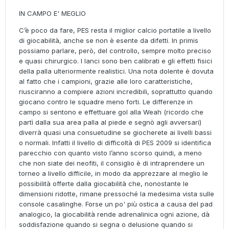
IN CAMPO E' MEGLIO
C’è poco da fare, PES resta il miglior calcio portatile a livello
di giocabilità, anche se non è esente da difetti. In primis
possiamo parlare, però, del controllo, sempre molto preciso
e quasi chirurgico. I lanci sono ben calibrati e gli effetti fisici
della palla ulteriormente realistici. Una nota dolente è dovuta
al fatto che i campioni, grazie alle loro caratteristiche,
riusciranno a compiere azioni incredibili, soprattutto quando
giocano contro le squadre meno forti. Le differenze in
campo si sentono e effettuare gol alla Weah (ricordo che
partì dalla sua area palla al piede e segnò agli avversari)
diverrà quasi una consuetudine se giocherete ai livelli bassi
o normali. Infatti il livello di difficoltà di PES 2009 si identifica
parecchio con quanto visto l’anno scorso quindi, a meno
che non siate dei neofiti, il consiglio è di intraprendere un
torneo a livello difficile, in modo da apprezzare al meglio le
possibilità offerte dalla giocabilità che, nonostante le
dimensioni ridotte, rimane pressoché la medesima vista sulle
console casalinghe. Forse un po' più ostica a causa del pad
analogico, la giocabilità rende adrenalinica ogni azione, dà
soddisfazione quando si segna o delusione quando si