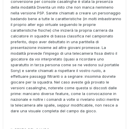
conversione per console casalinghe è stata la presenza
della modalità Diventa un mito che non manca nemmeno
nella versione PSP. Sarete chiamati a creare un personaggio
badando bene a tutte le caratteristiche (in molti imbastiranno
il proprio alter ego virtuale seguendo le proprie
caratteristiche fisiche) che inizierà la propria carriera da
calciatore in squadre di bassa classifica nel campionato
preferito, dopo aver debuttato in una partitella di
presentazione insieme ad altre giovani promesse. La
modalità prevede l’impiego di una telecamera fissa dietro il
giocatore da voi interpretato (quasi a ricordare uno
sparatutto in terza persona come se ne vedono sul portatile
Sony) e sarete chiamati a rispettare il vostro ruolo, a
effettuare passaggi filtranti o a segnare: insomma dovrete
giocare per la squadra. Nel caso aveste già provato le
versioni casalinghe, noterete come questa si discosti dalle
prime: mancano diverse feature, come la convocazione in
nazionale e noltre i comandi a volte si rivelano ostici mentre
la telecamera alle spalle, seppur modificabile, non riesce a
dare una visuale completa del campo da gioco.