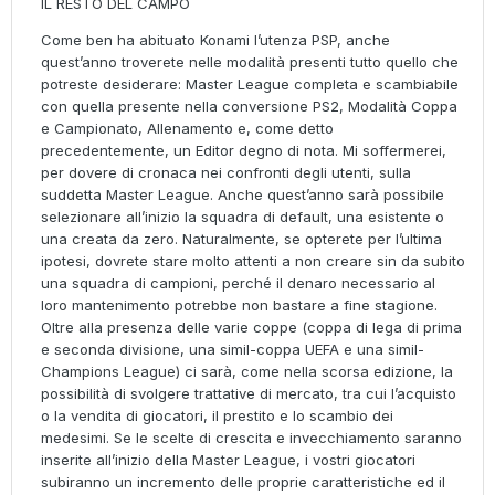
IL RESTO DEL CAMPO
Come ben ha abituato Konami l’utenza PSP, anche
quest’anno troverete nelle modalità presenti tutto quello che
potreste desiderare: Master League completa e scambiabile
con quella presente nella conversione PS2, Modalità Coppa
e Campionato, Allenamento e, come detto
precedentemente, un Editor degno di nota. Mi soffermerei,
per dovere di cronaca nei confronti degli utenti, sulla
suddetta Master League. Anche quest’anno sarà possibile
selezionare all’inizio la squadra di default, una esistente o
una creata da zero. Naturalmente, se opterete per l’ultima
ipotesi, dovrete stare molto attenti a non creare sin da subito
una squadra di campioni, perché il denaro necessario al
loro mantenimento potrebbe non bastare a fine stagione.
Oltre alla presenza delle varie coppe (coppa di lega di prima
e seconda divisione, una simil-coppa UEFA e una simil-
Champions League) ci sarà, come nella scorsa edizione, la
possibilità di svolgere trattative di mercato, tra cui l’acquisto
o la vendita di giocatori, il prestito e lo scambio dei
medesimi. Se le scelte di crescita e invecchiamento saranno
inserite all’inizio della Master League, i vostri giocatori
subiranno un incremento delle proprie caratteristiche ed il