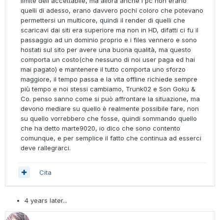
limite dell'accettabile, ma allora anche i pc non erano
quelli di adesso, erano davvero pochi coloro che potevano
permettersi un multicore, quindi il render di quelli che
scaricavi dai siti era superiore ma non in HD, difatti ci fu il
passaggio ad un dominio proprio e i files vennero e sono
hostati sul sito per avere una buona qualità, ma questo
comporta un costo(che nessuno di noi user paga ed hai
mai pagato) e mantenere il tutto comporta uno sforzo
maggiore, il tempo passa e la vita offline richiede sempre
più tempo e noi stessi cambiamo, Trunk02 e Son Goku &
Co. penso sanno come si può affrontare la situazione, ma
devono mediare su quello è realmente possibile fare, non
su quello vorrebbero che fosse, quindi sommando quello
che ha detto marte9020, io dico che sono contento
comunque, e per semplice il fatto che continua ad esserci
deve rallegrarci.
Cita
4 years later...