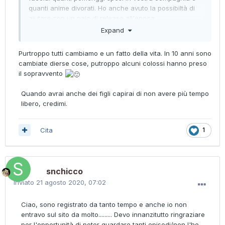
quanti anime divorati. Ho anche avuto la possibiltà di
aiutare con un paio di release all'epoca.
Expand
La mia vita è, ovviamente, cambiata da allora. La
scuola non ricordo neanche più com'è fatta (ero alle
Purtroppo tutti cambiamo e un fatto della vita. In 10 anni sono
superiori), ora lavoro da più di 7 anni e,
cambiate dierse cose, putroppo alcuni colossi hanno preso
sostanzialmente, non guardo più un anime da
il sopravvento
allora...interessi totalmente cambiati (nonostante ogni
tanto qualche manga me lo sfoglio volentieri). Ora sono
Quando avrai anche dei figli capirai di non avere più tempo
vicino alla soglia dei 30 e quasi maritato...neanche
libero, credimi.
volendo riuscirei ad avere il tempo libero di una volta.
Che bel tuffo nel passato, vi ringrazio per tutta la
Cita
1
compagnia e ciao a tutti quelli con cui ho avuto il
piacere di scambiare quattro chiacchiere...
Magnifier
snchicco
Inviato
21 agosto 2020, 07:02
Ciao, sono registrato da tanto tempo e anche io non
entravo sul sito da molto......... Devo innanzitutto ringraziare
per l'opportunità di poter guardare tanti episodi(non l'ho