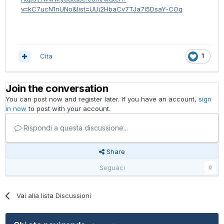
v=kC7ucN1nUNo&list=UUj2HbaCv7TJa7l5DsaY-COg
Cita
1
Join the conversation
You can post now and register later. If you have an account,
sign
in now
to post with your account.
Rispondi a questa discussione...
Share
Seguaci
0
Vai alla lista Discussioni