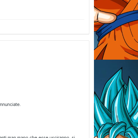
annunciate.
ncanti man mano che esse usciranno, si