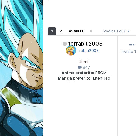
1
2
AVANTI
Pagina 1 di 2
terrablu2003
Inviato
Utenti
847
Anime preferito:
B5CM
Manga preferito:
Elfen lied