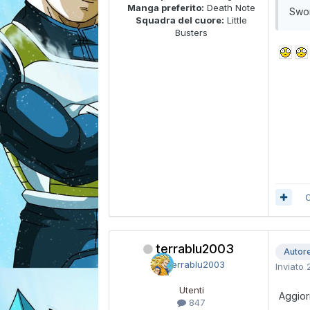
Manga preferito:
Death Note
Swor
Squadra del cuore:
Little
Busters
C
terrablu2003
Autor
Inviato
Utenti
Aggio
847