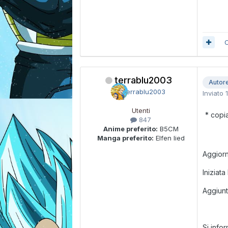
C
terrablu2003
Autor
Inviato
Utenti
* copia
847
Anime preferito:
B5CM
Manga preferito:
Elfen lied
Aggiorn
Iniziat
Aggiunti
Si info