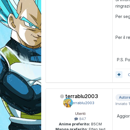
ringraz
Per seg
Per il 
P.S. P
C
terrablu2003
Autor
Inviato
Utenti
Aggio
847
Anime preferito:
B5CM
Manga preferito:
Elfen lied