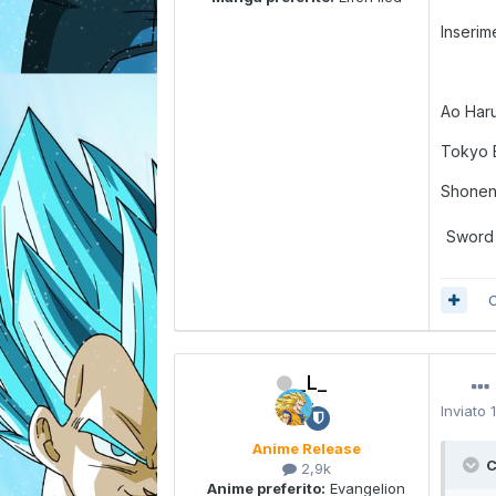
Inserim
Ao Har
Tokyo 
Shonen
Sword 
C
_L_
Inviato
Anime Release
C
2,9k
Anime preferito:
Evangelion