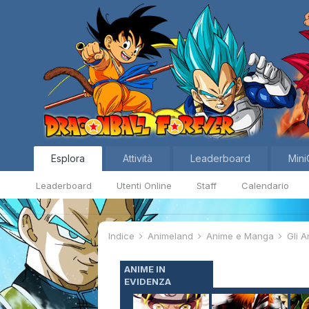
Esplora
Attività
Leaderboard
Mini
Leaderboard
Utenti Online
Staff
Calendario
Indice
Animeland
Anime e Manga
Gli 
ANIME IN
EVIDENZA