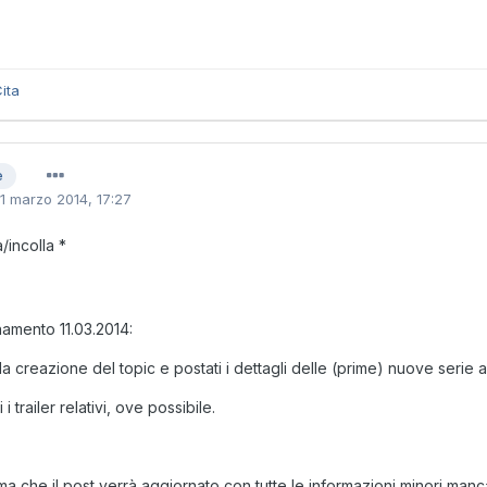
ita
e
11 marzo 2014, 17:27
/incolla *
amento 11.03.2014:
a la creazione del topic e postati i dettagli delle (prime) nuove serie 
 i trailer relativi, ove possibile.
rma che il post verrà aggiornato con tutte le informazioni minori ma