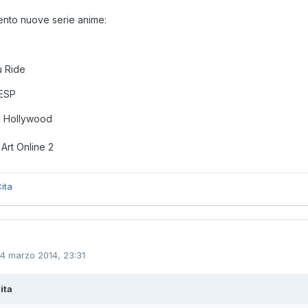
ento nuove serie anime:
u Ride
ESP
 Hollywood
Art Online 2
ita
14 marzo 2014, 23:31
ita