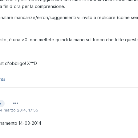
ia fin d'ora per la comprensione.
nalare mancanze/errori/suggerimenti vi invito a replicare (come se
resto, è una v.0, non mettete quindi la mano sul fuoco che tutte quest
ost d'obbligo! X°°D
ita
e
14 marzo 2014, 17:55
rnamento 14-03-2014