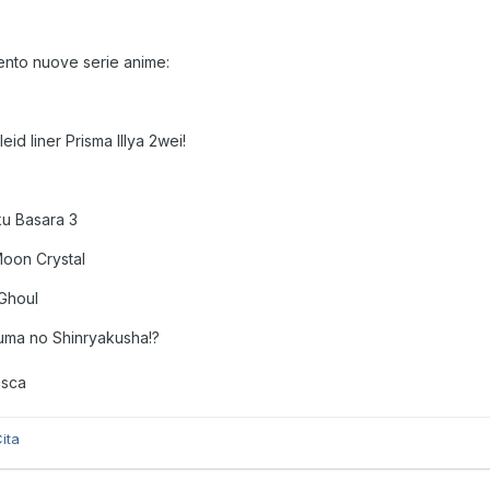
ento nuove serie anime:
eid liner Prisma Illya 2wei!
p
u Basara 3
Moon Crystal
Ghoul
uma no Shinryakusha!?
esca
ita