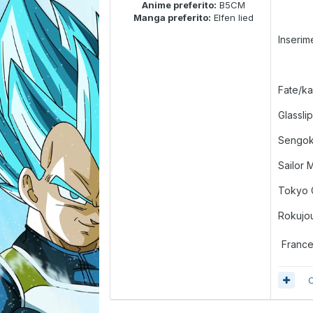
Anime preferito:
B5CM
Manga preferito:
Elfen lied
Inserim
Fate/kal
Glassli
Sengok
Sailor 
Tokyo 
Rokujo
Franc
C