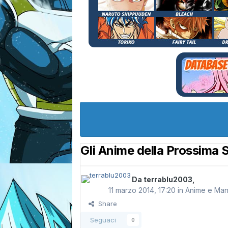
Gli Anime della Prossima 
Da
terrablu2003
,
11 marzo 2014, 17:20
in
Anime e Ma
Share
Seguaci
0