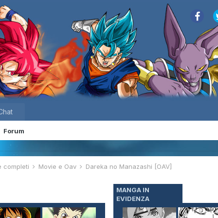
Chat
Forum
e completi
Movie e Oav
Dareka no Manazashi [OAV]
MANGA IN
EVIDENZA