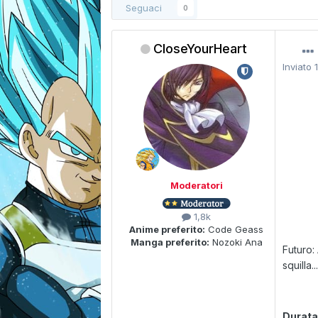
Seguaci
0
CloseYourHeart
Inviato
Moderatori
1,8k
Anime preferito:
Code Geass
Manga preferito:
Nozoki Ana
Futuro:
squilla..
Durat