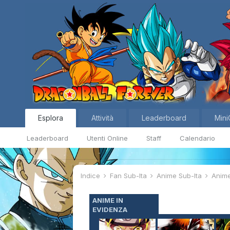
Esplora
Attività
Leaderboard
Mini
Leaderboard
Utenti Online
Staff
Calendario
Indice
Fan Sub-Ita
Anime Sub-Ita
Anim
ANIME IN
EVIDENZA