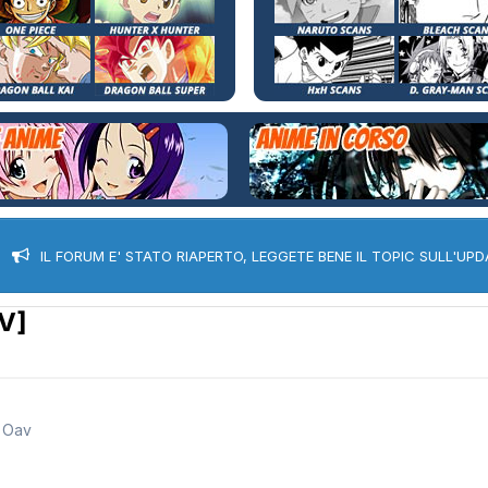
IL FORUM E' STATO RIAPERTO, LEGGETE BENE IL TOPIC SULL'UPD
V]
 Oav