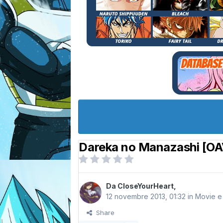
Dareka no Manazashi [OA
Da
CloseYourHeart
,
12 novembre 2013, 01:32
in
Movie e
Share