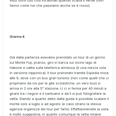
visto sono tutti così incasinati quando scatta il verde (non
fanno come noi che passiamo anche se è rosso).
Giorno 4
Già dalla partenza avevamo prenotato un tour di un giorno
sul Monte Fuji, pranzo, giro in barca sul vicino lago di
Hakone e salita sulla teleferica annessa (è una mezza sola
in versione nipponica). Il tour prenotato tramite Expedia inizia
alle 9, dove con un bus gran turismo (non come quelli che ci
propinano da noi per le gite scolastiche, un vero bus) si
arriva in 2 ore alla 5° stazione. Lì ci si ferma per 40 minuti a
girare tra i negozi e il santuario e da lì si può fotografare la
vetta. Stando a quanto detto dalla guida è possibile scalare il
monte solo a luglio e ad agosto (e caso strano la stessa
agenzia organizza dei tour per farlo). Effettiavmenete la vista
è molto suggestiva, in quanto comunque la vetta rimane