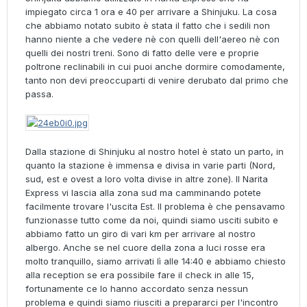
impiegato circa 1 ora e 40 per arrivare a Shinjuku. La cosa
che abbiamo notato subito è stata il fatto che i sedili non
hanno niente a che vedere nè con quelli dell'aereo nè con
quelli dei nostri treni. Sono di fatto delle vere e proprie
poltrone reclinabili in cui puoi anche dormire comodamente,
tanto non devi preoccuparti di venire derubato dal primo che
passa.
Dalla stazione di Shinjuku al nostro hotel è stato un parto, in
quanto la stazione è immensa e divisa in varie parti (Nord,
sud, est e ovest a loro volta divise in altre zone). Il Narita
Express vi lascia alla zona sud ma camminando potete
facilmente trovare l'uscita Est. Il problema è che pensavamo
funzionasse tutto come da noi, quindi siamo usciti subito e
abbiamo fatto un giro di vari km per arrivare al nostro
albergo. Anche se nel cuore della zona a luci rosse era
molto tranquillo, siamo arrivati lì alle 14:40 e abbiamo chiesto
alla reception se era possibile fare il check in alle 15,
fortunamente ce lo hanno accordato senza nessun
problema e quindi siamo riusciti a prepararci per l'incontro