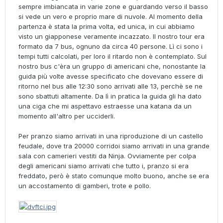
sempre imbiancata in varie zone e guardando verso il basso
si vede un vero e proprio mare di nuvole. Al momento della
partenza è stata la prima volta, ed unica, in cui abbiamo
visto un giapponese veramente incazzato. Il nostro tour era
formato da 7 bus, ognuno da circa 40 persone. Lì ci sono i
tempi tutti calcolati, per loro il ritardo non è contemplato. Sul
nostro bus c'èra un gruppo di americani che, nonostante la
guida più volte avesse specificato che dovevano essere di
ritorno nel bus alle 12:30 sono arrivati alle 13, perchè se ne
sono sbattuti altamente. Da lì in pratica la guida gli ha dato
una ciga che mi aspettavo estraesse una katana da un
momento all'altro per ucciderli.
Per pranzo siamo arrivati in una riproduzione di un castello
feudale, dove tra 20000 corridoi siamo arrivati in una grande
sala con camerieri vestiti da Ninja. Ovviamente per colpa
degli americani siamo arrivati che tutto i, pranzo si era
freddato, però è stato comunque molto buono, anche se era
un accostamento di gamberi, trote e pollo.