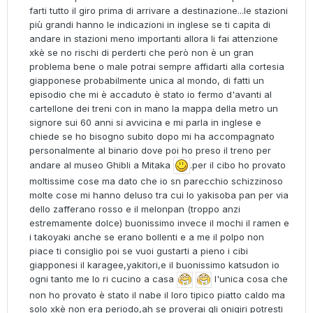
farti tutto il giro prima di arrivare a destinazione...le stazioni
più grandi hanno le indicazioni in inglese se ti capita di
andare in stazioni meno importanti allora li fai attenzione
xkè se no rischi di perderti che però non è un gran
problema bene o male potrai sempre affidarti alla cortesia
giapponese probabilmente unica al mondo, di fatti un
episodio che mi è accaduto è stato io fermo d'avanti al
cartellone dei treni con in mano la mappa della metro un
signore sui 60 anni si avvicina e mi parla in inglese e
chiede se ho bisogno subito dopo mi ha accompagnato
personalmente al binario dove poi ho preso il treno per
andare al museo Ghibli a Mitaka
.per il cibo ho provato
moltissime cose ma dato che io sn parecchio schizzinoso
molte cose mi hanno deluso tra cui lo yakisoba pan per via
dello zafferano rosso e il melonpan (troppo anzi
estremamente dolce) buonissimo invece il mochi il ramen e
i takoyaki anche se erano bollenti e a me il polpo non
piace ti consiglio poi se vuoi gustarti a pieno i cibi
giapponesi il karagee,yakitori,e il buonissimo katsudon io
ogni tanto me lo ri cucino a casa
l'unica cosa che
non ho provato è stato il nabe il loro tipico piatto caldo ma
solo xkè non era periodo,ah se proverai gli onigiri potresti