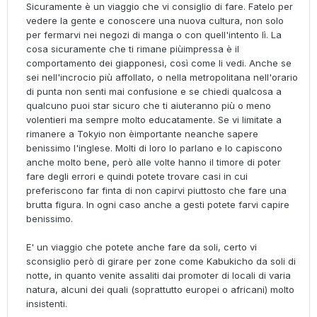
Sicuramente è un viaggio che vi consiglio di fare. Fatelo per
vedere la gente e conoscere una nuova cultura, non solo
per fermarvi nei negozi di manga o con quell'intento lì. La
cosa sicuramente che ti rimane piùimpressa è il
comportamento dei giapponesi, così come li vedi. Anche se
sei nell'incrocio più affollato, o nella metropolitana nell'orario
di punta non senti mai confusione e se chiedi qualcosa a
qualcuno puoi star sicuro che ti aiuteranno più o meno
volentieri ma sempre molto educatamente. Se vi limitate a
rimanere a Tokyio non èimportante neanche sapere
benissimo l'inglese. Molti di loro lo parlano e lo capiscono
anche molto bene, però alle volte hanno il timore di poter
fare degli errori e quindi potete trovare casi in cui
preferiscono far finta di non capirvi piuttosto che fare una
brutta figura. In ogni caso anche a gesti potete farvi capire
benissimo.
E' un viaggio che potete anche fare da soli, certo vi
sconsiglio però di girare per zone come Kabukicho da soli di
notte, in quanto venite assaliti dai promoter di locali di varia
natura, alcuni dei quali (soprattutto europei o africani) molto
insistenti.