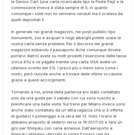
la Genius Cart (una carta ricaricabile tipo la Poste Pay) e la
commissione invece è stata sempre di 0, in quanto
comunque i soldi non mi venivano venduti ma li scalava da
quelli depositati lì.
In generale nei grandi magazzini, nei posti pubblici tipo
monumenti, zoo e acquari e negli alberghi potete usare la
vostra carta senza problemi. Per il discorso dei grandi
magazzini esibendo il passaporto 8che comunque dovete
portarvi dietro) avete su molti prodotti l'esenzione delle tasse
(circa 8%) e se pagate tramite una carta VISA avete un
ulteriore sconto del 5%. I prezzi più o meno sono come i
nostri, però riuscite anche a trovare delle ottime occasioni
grazie a questi accorgimenti.
Tornando a noi, prima della partenza ero stato contattato
solo da una guida per il sabato con cui sono riuscito a
pianificare una bella visita. Sul treno per Milano invece sono
anche stato contattato da un'altra ragazza che si è offerta
di guidarci il pomeriggio e la sera del 13. Visto l'orario le
abbiamo proposto di vederci verso le 16:30/17:00 e fare un
giro per Shinjuku con cena annessa. Dall'aeroporto a
Shinjuku abbiamo utilizzato in narita Express che ha