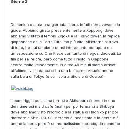
Giorno 3
Domenica è stata una giornata libera, infatti non avevamo la
guida. Abbiamo girato prevalentemente a Roppongi dove
abbiamo visitato il tempio Zojo-Ji e la Tokyo tower, la replica
giapponese della Torre Eiffel ma più alta. All'interno si trova
di tutto, tra cui un piano quasi interamente occupato da
un'esposizione su One Piece con tanto di negozi dedicati. La
fila per salire c'è, però come tutto il resto in Giappone
scorre molto velocemente. In circa 40 minuti siamo arrivati
all'ultimo livello da cui si ha una bellissima visuale anche
sulla baia di Tokyo (e sull'isola artificiale di Odaiba).
Il pomeriggio poi siamo tornati a Akihabara finendo in uno
dei numerosi maid cafè (mah) per poi fermarci a Shibuya
dove abbiamo visto l'incrocio e la statua di Hachiko per poi
ritornare a Shinjuku. Si l'incrocio è incasinato e la gente c'è
anche la sera, però è un normalissimo incrocio, da come ho