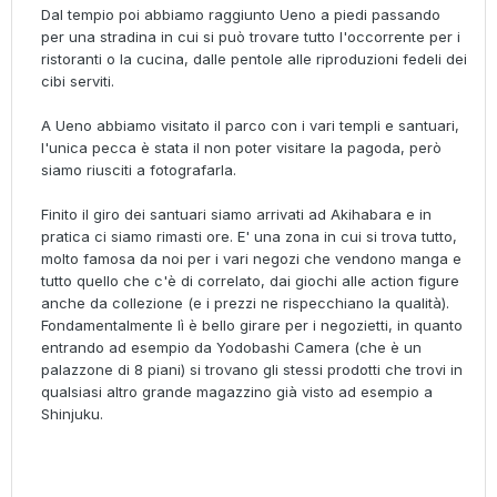
Dal tempio poi abbiamo raggiunto Ueno a piedi passando
per una stradina in cui si può trovare tutto l'occorrente per i
ristoranti o la cucina, dalle pentole alle riproduzioni fedeli dei
cibi serviti.
A Ueno abbiamo visitato il parco con i vari templi e santuari,
l'unica pecca è stata il non poter visitare la pagoda, però
siamo riusciti a fotografarla.
Finito il giro dei santuari siamo arrivati ad Akihabara e in
pratica ci siamo rimasti ore. E' una zona in cui si trova tutto,
molto famosa da noi per i vari negozi che vendono manga e
tutto quello che c'è di correlato, dai giochi alle action figure
anche da collezione (e i prezzi ne rispecchiano la qualità).
Fondamentalmente lì è bello girare per i negozietti, in quanto
entrando ad esempio da Yodobashi Camera (che è un
palazzone di 8 piani) si trovano gli stessi prodotti che trovi in
qualsiasi altro grande magazzino già visto ad esempio a
Shinjuku.