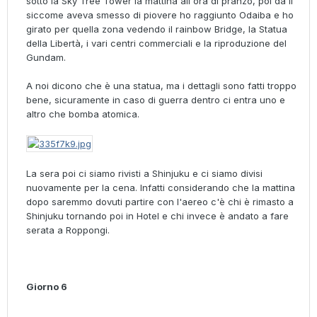
sotto la Sky Tree Tower la mattina all'ora di pranzo, poi da lì
siccome aveva smesso di piovere ho raggiunto Odaiba e ho
girato per quella zona vedendo il rainbow Bridge, la Statua
della Libertà, i vari centri commerciali e la riproduzione del
Gundam.
A noi dicono che è una statua, ma i dettagli sono fatti troppo
bene, sicuramente in caso di guerra dentro ci entra uno e
altro che bomba atomica.
La sera poi ci siamo rivisti a Shinjuku e ci siamo divisi
nuovamente per la cena. Infatti considerando che la mattina
dopo saremmo dovuti partire con l'aereo c'è chi è rimasto a
Shinjuku tornando poi in Hotel e chi invece è andato a fare
serata a Roppongi.
Giorno 6