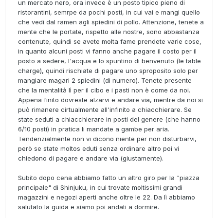
un mercato nero, ora invece è un posto tipico pieno di
ristorantini, semrpe da pochi posti, in cui vai e mangi quello
che vedi dal ramen agli spiedini di pollo. Attenzione, tenete a
mente che le portate, rispetto alle nostre, sono abbastanza
contenute, quindi se avete molta fame prendete varie cose,
in quanto alcuni posti vi fanno anche pagare il costo per il
posto a sedere, l'acqua e lo spuntino di benvenuto (le table
charge), quindi rischiate di pagare uno sproposito solo per
mangiare magari 2 spiedini (di numero). Tenete presente
che la mentalità lì per il cibo e i pasti non è come da noi.
Appena finito dovreste alzarvi e andare via, mentre da noi si
può rimanere cirtualmente all'infinito a chiacchierare. Se
state seduti a chiacchierare in posti del genere (che hanno
6/10 posti) in pratica li mandate a gambe per aria.
Tendenzialmente non vi dicono niente per non disturbarvi,
però se state moltos eduti senza ordinare altro poi vi
chiedono di pagare e andare via (giustamente).
Subito dopo cena abbiamo fatto un altro giro per la "piazza
principale" di Shinjuku, in cui trovate moltissimi grandi
magazzini e negozi aperti anche oltre le 22. Da lì abbiamo
salutato la guida e siamo poi andati a dormire.