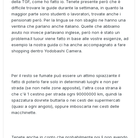
della TGF, come ho fatto io. Tenete presente però che è
difficile trovare le guide durante la settimana, in quanto la
maggior parte sono studenti o lavoratori, trovate anche i
pensionati però. Per la lingua se non sbaglio ne hanno una
ventina che parlano anche italiano. Quelle che abbiamo
avuto noi invece parlavano inglese, però non è stato un
problema.Il tuour viene fatto in base alle vostre esigenze, ad
esempio la nostra guida ci ha anche accompagnato a fare
shopping dentro Yodobashi Camera.
Per il resto se fumate può essere un attimo spiazzante il
fatto di poterlo fare solo in determinati luoghi e non per
strada (se non nelle zone apposite), l'altra cosa strana è
che c'è 1 cestino per strada ogni 90000000 km, quindi la
spazzatura dovrete buttarla o nei cesti dei supermercati
(quasi a ogni angolo), oppure imboscarla nei cesti delle
macchinette.
Tenete anche in conto che probabilmente poi lì non avendo