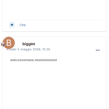
Cita
biggim
Inviato
5 maggio 2008, 15:26
welcoooomeee lolololololololol