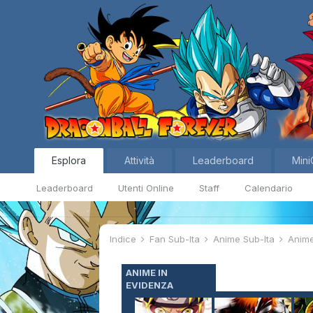
Esplora
Attività
Leaderboard
Mini
Leaderboard
Utenti Online
Staff
Calendario
Indice
Fan Sub-Ita
Anime Sub-Ita
Anim
ANIME IN
EVIDENZA