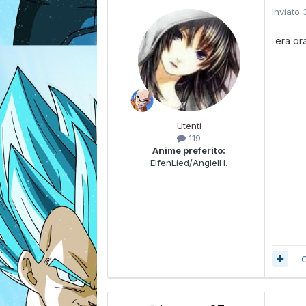
Inviato
era or
Utenti
119
Anime preferito:
ElfenLied/AnglelH.
C