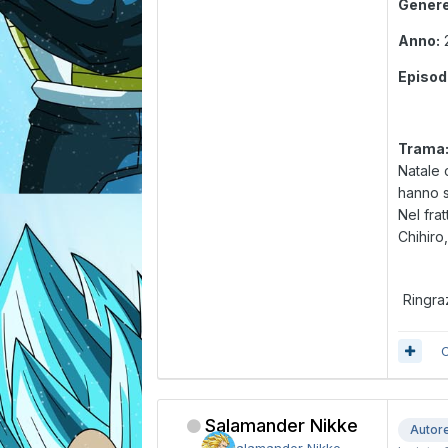
Genere
Anno:
Episod
Trama
Natale 
hanno s
Nel fra
Chihiro
Ringra
C
Salamander Nikke
Autor