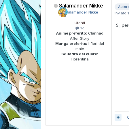
Salamander Nikke
Autor
Inviato
Utenti
Si, pe
1k
Anime preferito:
Clannad
After Story
Manga preferito:
I fiori del
male
Squadra del cuore:
Fiorentina
C