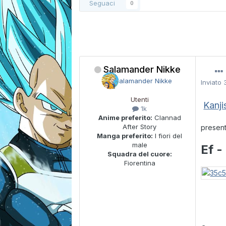
Seguaci
0
Salamander Nikke
Inviato
Utenti
Kanji
1k
Anime preferito:
Clannad
After Story
present
Manga preferito:
I fiori del
male
Ef -
Squadra del cuore:
Fiorentina