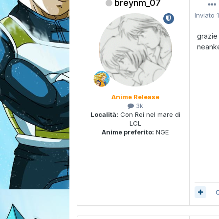
breynm_07
Inviato
grazie
neanke 
Anime Release
3k
Località:
Con Rei nel mare di
LCL
Anime preferito:
NGE
C