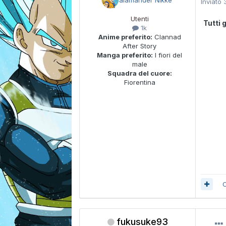
Inviato
Utenti
Tutti 
1k
Anime preferito:
Clannad
After Story
Manga preferito:
I fiori del
male
Squadra del cuore:
Fiorentina
C
fukusuke93