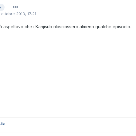
e
1 ottobre 2013, 17:21
rò aspettavo che i Kanjisub rilasciassero almeno qualche episodio.
ita