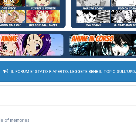
IL FORUM E' STATO RIAPERTO, LEGGETE BENE IL TOPIC SULL'UPD
,
tale of memories