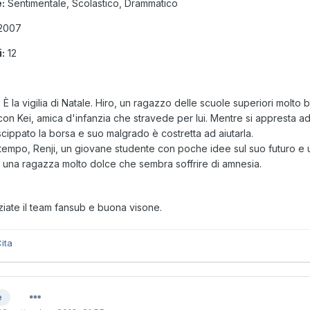
:
Sentimentale, Scolastico, Drammatico
2007
i:
12
:
È la vigilia di Natale. Hiro, un ragazzo delle scuole superiori molto 
con Kei, amica d'infanzia che stravede per lui. Mentre si appresta a
cippato la borsa e suo malgrado è costretta ad aiutarla.
ttempo, Renji, un giovane studente con poche idee sul suo futuro e u
, una ragazza molto dolce che sembra soffrire di amnesia.
ziate il team fansub e buona visone.
ita
e