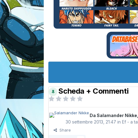
Scheda + Commenti
Da
Salamander Nikke
30 settembre 2013, 21:47
in
Ef - a 
Share