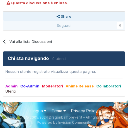
Questa discussione è chiusa.
Share
Seguaci
0
Vai alla lista Discussioni
Chi sta navigando
0 utenti
Nessun utente registrato visualizza questa pagina.
Admin
Co-Admin
Moderatori
Anime Release
Collaboratori
Utenti
Lingua
Tema
Privacy Policy
Copyright © 2005/2024 Dragonballforever.it - All rights Reserved -
Powered by Invision Community