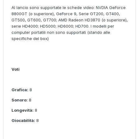
Al lancio sono supportate le schede video: NVDIA GeForce
8800GT (o superiore), GeForce 9, Serie GT200, GT400,
GT500, GT600, GT700; AMD Radeon HD3870 (o superiore),
serie HD4000; HD5000; HD6000; HD700. I modelli per
computer portatili non sono supportati (stando alle
specifiche del box)
Voti
Grafica:
8
Sonoro:
8
Longevità:
8
Giocabilità:
8