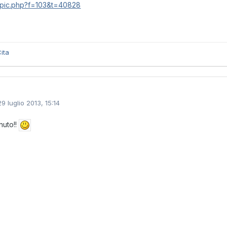
opic.php?f=103&t=40828
ita
29 luglio 2013, 15:14
nuto!!