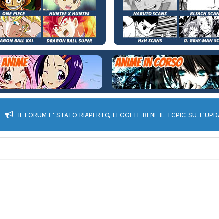
IL FORUM E' STATO RIAPERTO, LEGGETE BENE IL TOPIC SULL'UPD