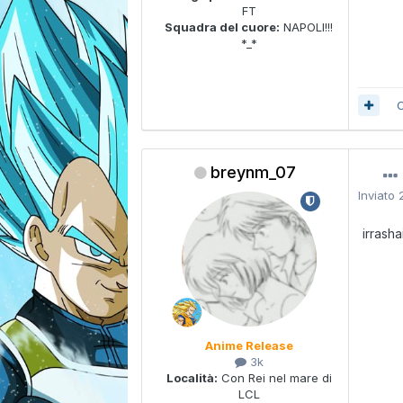
FT
Squadra del cuore:
NAPOLI!!!
*_*
C
breynm_07
Inviato
irrash
Anime Release
3k
Località:
Con Rei nel mare di
LCL