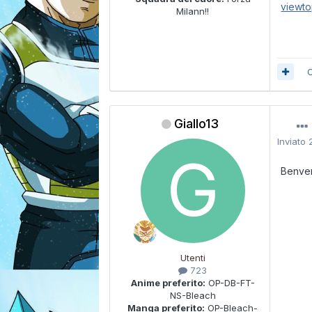
viewt
Milann!!
C
Giallo13
Inviato
Benve
Utenti
723
Anime preferito:
OP-DB-FT-
NS-Bleach
Manga preferito:
OP-Bleach-