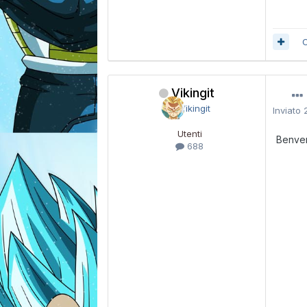
C
Vikingit
Inviato
Utenti
Benve
688