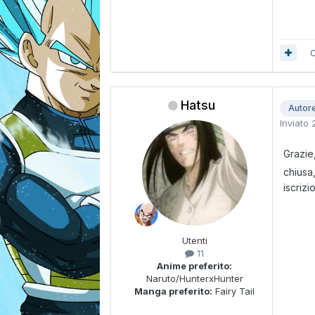
C
Hatsu
Autor
Inviato
Grazie
chiusa
iscriz
Utenti
11
Anime preferito:
Naruto/HunterxHunter
Manga preferito:
Fairy Tail