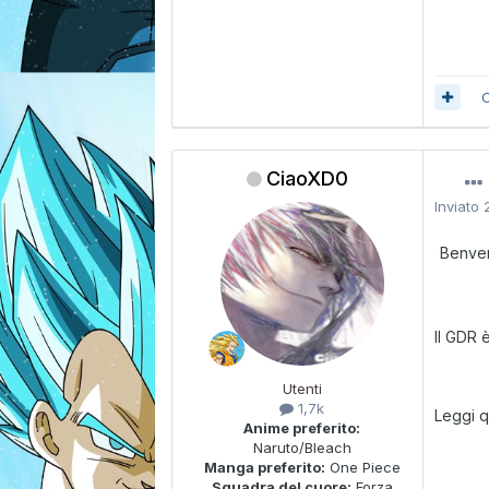
C
CiaoXD0
Inviato
Benven
Il GDR
Utenti
1,7k
Leggi q
Anime preferito:
Naruto/Bleach
Manga preferito:
One Piece
Squadra del cuore:
Forza