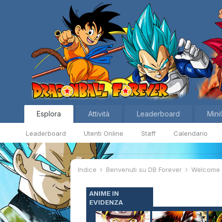
Esplora
Attività
Leaderboard
Mini
Leaderboard
Utenti Online
Staff
Calendario
Indice
Benvenuti su DB Forever
Welcom
ANIME IN
EVIDENZA