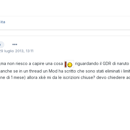
ita
e
29 luglio 2013, 13:11
,ma non riesco a capire una cosa
riguardando il GDR di naruto
,anche se in un thread un Mod ha scritto che sono stati eliminati i li
ione di 1 mese) allora xkè mi da le iscrizioni chiuse? devo chiedere