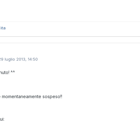
ita
29 luglio 2013, 14:50
uto! ^^
 è momentaneamente sospeso!!
ui: