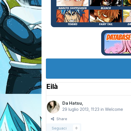
Eilà
Da
Hatsu
,
29 luglio 2013, 11:23
in
Welcome
Share
Seguaci
0