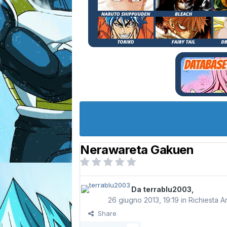
Nerawareta Gakuen
Da
terrablu2003
,
26 giugno 2013, 19:19
in
Richiesta A
Share