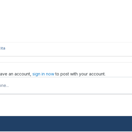
ita
 have an account,
sign in now
to post with your account.
ne...