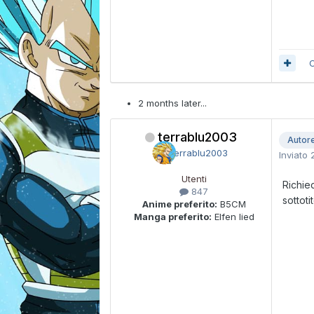
C
2 months later...
terrablu2003
Autor
Inviato
Utenti
Richie
847
sottot
Anime preferito:
B5CM
Manga preferito:
Elfen lied