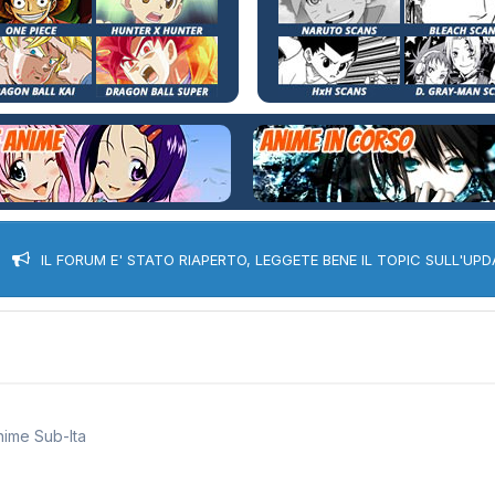
IL FORUM E' STATO RIAPERTO, LEGGETE BENE IL TOPIC SULL'UPD
nime Sub-Ita