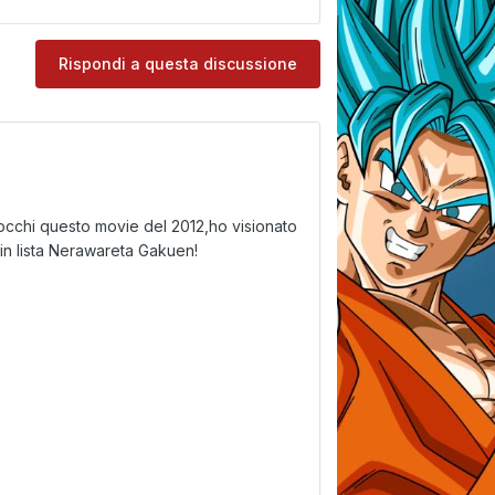
e
Rispondi a questa discussione
occhi questo movie del 2012,ho visionato
 in lista Nerawareta Gakuen!