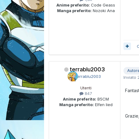
Anime preferito:
Code Geass
Manga preferito:
Nozoki Ana
C
terrablu2003
Autor
Inviato
Utenti
Fantas
847
Anime preferito:
B5CM
Manga preferito:
Elfen lied
Grazie