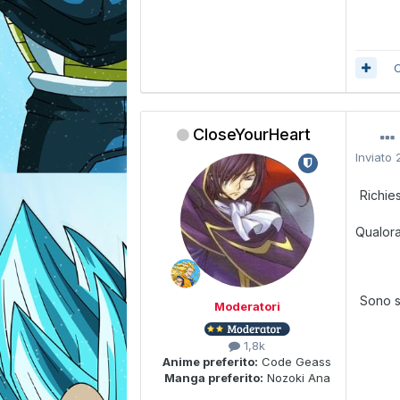
C
CloseYourHeart
Inviato
Richie
Qualora
Sono s
Moderatori
1,8k
Anime preferito:
Code Geass
Manga preferito:
Nozoki Ana