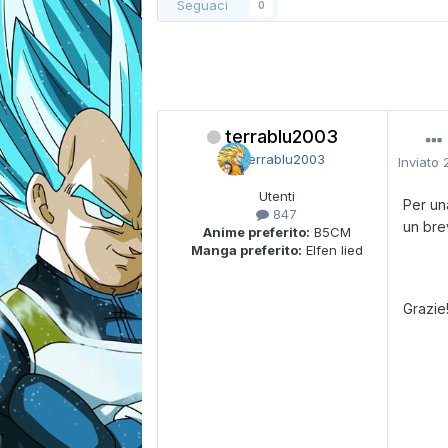
Seguaci
0
terrablu2003
Inviato
Utenti
Per un
847
un bre
Anime preferito:
B5CM
Manga preferito:
Elfen lied
Grazie