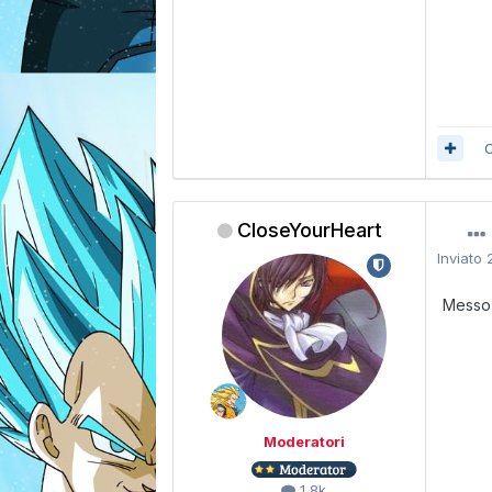
C
CloseYourHeart
Inviato
Messo 
Moderatori
1,8k