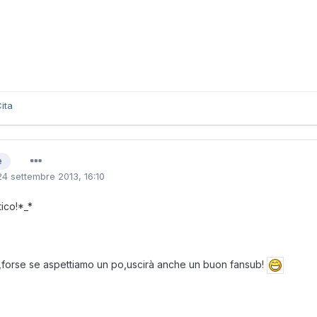
ita
e
24 settembre 2013, 16:10
tico!*_*
,forse se aspettiamo un po,uscirà anche un buon fansub!