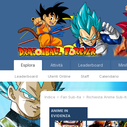
Esplora
Attività
Leaderboard
Mini
Leaderboard
Utenti Online
Staff
Calendario
Indice
Fan Sub-Ita
Richiesta Anime Sub-I
ANIME IN
EVIDENZA