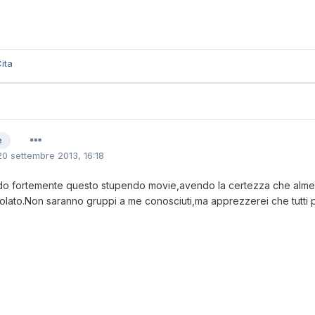
ita
e
20 settembre 2013, 16:18
do fortemente questo stupendo movie,avendo la certezza che alme
itolato.Non saranno gruppi a me conosciuti,ma apprezzerei che tutti p