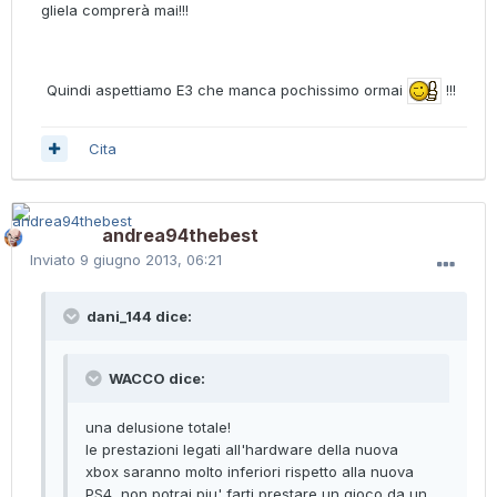
gliela comprerà mai!!!
Quindi aspettiamo E3 che manca pochissimo ormai
!!!
Cita
andrea94thebest
Inviato
9 giugno 2013, 06:21
dani_144 dice:
WACCO dice:
una delusione totale!
le prestazioni legati all'hardware della nuova
xbox saranno molto inferiori rispetto alla nuova
PS4, non potrai piu' farti prestare un gioco da un