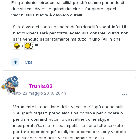
Eh già niente retrocompatibilità perché stiamo parlando di
due sistemi diversi e quindi riuscire a far girare i giochi
vecchi sulla nuova è davvero dura!!!
Si si è vero ci sono un sacco di funzionalità vocali infatti il
nuovo kinect sarà per forza legato alla console, quindi non
sarà venduto separatamente ma tutto in uno (All in one
)
!!!
Cita
Trunks02
Inviato
23 maggio 2013, 20:43
Veramente la questione della vocalità c'è già anche sulla
360 (però ragazzi prendiamo una console per giocare o
per dare comandi vocali o cazzatine come skype
incorporato?)... e la retrocompatibilità sono tutte cazzate
per farci spendere più soldi, tanto come per sony vedrete
che rilasceranno delle versioni denominate HD....