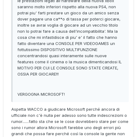
le prestazioni legati all'hardware della nuova xbox
saranno molto inferiori rispetto alla nuova PS4, non
potrai piu' farti prestare un gioco da un amico senza
dover pagare una ca**o di tassa per poterci giocare,
inoltre se avrai voglia di giocare ad un vecchio titolo
non lo potrai fare a causa dell'incompatibilita'. Ma la
cosa che mi infastidisce di piu' e' il fatto che hanno
fatto diventare una CONSOLE PER VIDEOGAMES un
fottutissimo DISPOSITIVO MULTIFUNZIONE
concentrandosi quasi interamente sulle nuove
features come il cinema o la musica dimenticandosi IL
MOTIVO PER CUI LE CONSOLE SONO STATE CREATE,
OSSIA PER GIOCARE!!!
VERGOGNA MICROSOFT!
Aspetta WACCO a giudicare Microsoft perché ancora di
ufficiale non c'è nulla per adesso sono tutte indescrezioni o
rumor.......fatto sta che se le cose dovrebbero stare per come
sono i rumor allora Microsoft farebbe uno degli errori più
grandi che possa fare perché così la console la gente non