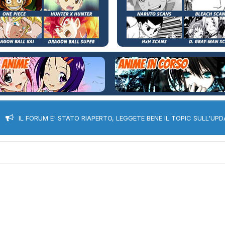
IL FORUM E' STATO RIAPERTO, LEGGETE BENE IL TOPIC SULL'UPD