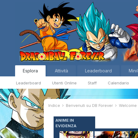
Esplora
Attività
Leaderboard
Mini
Leaderboard
Utenti Online
Staff
Calendario
Indice
Benvenuti su DB Forever
Welcom
ANIME IN
EVIDENZA