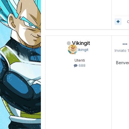
C
Vikingit
Inviato
Utenti
Benve
688