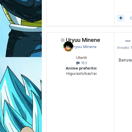
C
Uryuu Minene
Inviato
Utenti
Benve
163
Anime preferito:
Higurashi/kai/rei