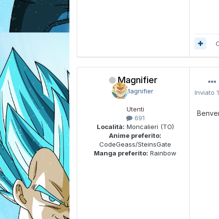
C
Magnifier
Inviato
Utenti
Benven
691
Località:
Moncalieri (TO)
Anime preferito:
CodeGeass/SteinsGate
Manga preferito:
Rainbow