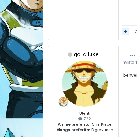
C
gol d luke
Inviato
benven
Utenti
722
Anime preferito:
One Piece
Manga preferito:
D.gray-man