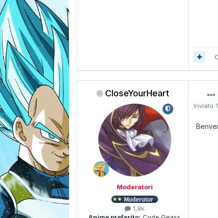
C
CloseYourHeart
Inviato
Benve
Moderatori
1,8k
Anime preferito:
Code Geass