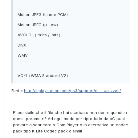
Motion JPEG (Linear PCM)
Motion JPEG (μ-Law)
AVCHD （.m2ts / .mts）
DivX
WMV
VC-1（WMA Standard V2）
Fonte:
http://it.playstation.com/ps3/support/m ... ualizzati/
E' possibile che il file che hai scaricato non rientri quindi in
questi parametri? Ad ogni modo per riprodurlo da pC puoi
provare a scaricare o Gom Player o in alternativa un codec
pack tipo K-Lite Codec pack o simili