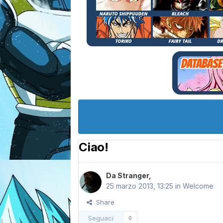
Ciao!
Da
Stranger
,
25 marzo 2013, 13:25
in
Welcome
Share
Seguaci
0