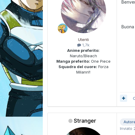
Benven
Buona
Utenti
1,7k
Anime preferito:
Naruto/Bleach
Manga preferito:
One Piece
Squadra del cuore:
Forza
Milann!!
C
Stranger
Autor
Inviato