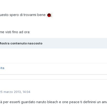
uesto spero di trovarmi bene
me visti fino ad ora:
Mostra contenuto nascosto
ita
25 marzo 2013, 14:04
ià per esserti guardato naruto bleach e one peace ti definirei un a