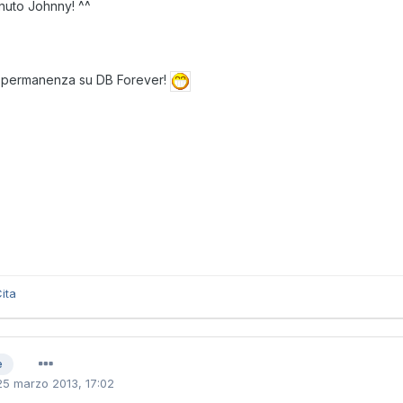
uto Johnny! ^^
 permanenza su DB Forever!
ita
e
25 marzo 2013, 17:02