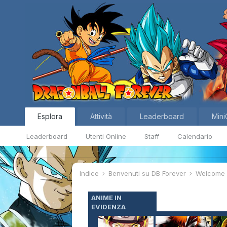
Esplora
Attività
Leaderboard
Mini
Leaderboard
Utenti Online
Staff
Calendario
Indice
Benvenuti su DB Forever
Welcom
ANIME IN
EVIDENZA