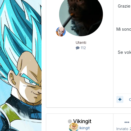
Grazie 
Mi sono
Utenti
112
Se vole
C
Vikingit
Inviato