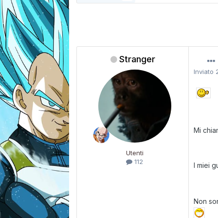
Stranger
Inviato
Mi chia
Utenti
112
I miei 
Non son