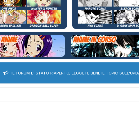
IL FORUM E' STATO RIAPERTO, LEGGETE BENE IL TOPIC SULL'UPD