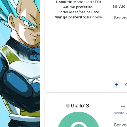
Località:
Moncalieri (TO)
se vuoi
Anime preferito:
CodeGeass/SteinsGate
Manga preferito:
Rainbow
Benve
C
Giallo13
Inviato
Benve