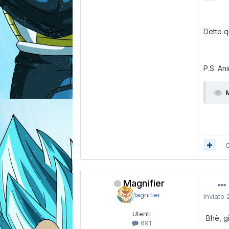
Detto q
P.S. Ani
C
Magnifier
Inviato
Utenti
Bhè, g
691