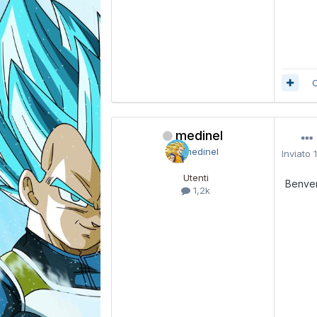
C
medinel
Inviato
Utenti
Benve
1,2k