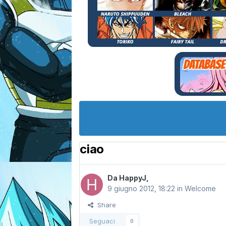
ciao
Da
HappyJ
,
9 giugno 2012, 18:22
in
Welcome
Share
Seguaci
0