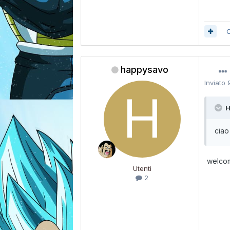
C
happysavo
Inviato
H
ciao
welc
Utenti
2