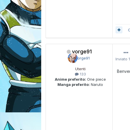
C
yorge91
Inviato
Utenti
Benve
133
Anime preferito:
One piece
Manga preferito:
Naruto