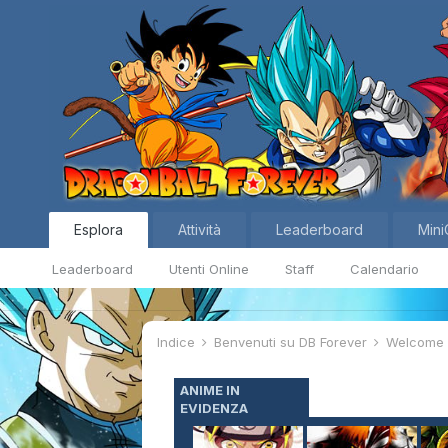
Esplora
Attività
Leaderboard
Mini
Leaderboard
Utenti Online
Staff
Calendario
Indice
Benvenuti su DB Forever
Welcom
ANIME IN
EVIDENZA