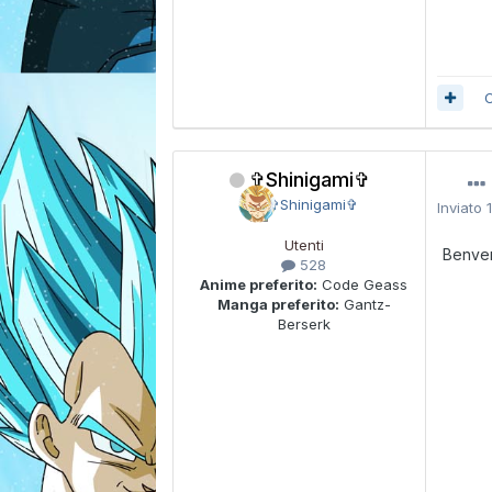
C
✞Shinigami✞
Inviato
Utenti
Benve
528
Anime preferito:
Code Geass
Manga preferito:
Gantz-
Berserk