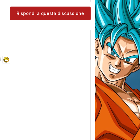
e
Rispondi a questa discussione
oi