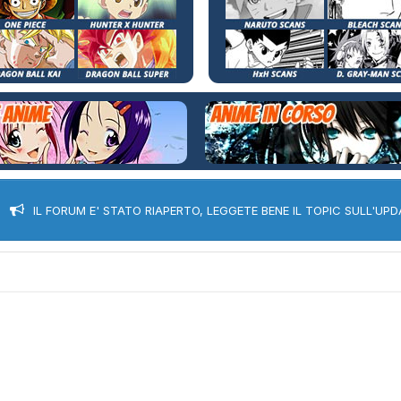
IL FORUM E' STATO RIAPERTO, LEGGETE BENE IL TOPIC SULL'UPD