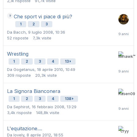
2,1k
risposte
91,7k
visite
Che sport vi piace di più?
1
2
3
Da
Bacch
,
9 luglio 2008, 10:36
52
risposte
7,3k
visite
Wrestling
1
2
3
4
13
Da
Gogetanus
,
18 aprile 2010, 10:49
309
risposte
20,3k
visite
La Signora Bianconera
1
2
3
4
138
Da
Sephirot
,
16 febbraio 2008, 13:29
3,4k
risposte
148,8k
visite
L'equitazione....
Da
lovely
,
8 aprile 2012, 18:55