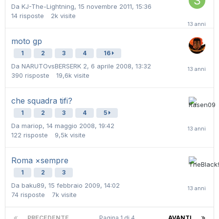
Da
KJ-The-Lightning
,
15 novembre 2011, 15:36
14
risposte
2k
visite
moto gp
1
2
3
4
16
Da
NARUTOvsBERSERK 2
,
6 aprile 2008, 13:32
390
risposte
19,6k
visite
che squadra tifi?
1
2
3
4
5
Da
mariop
,
14 maggio 2008, 19:42
122
risposte
9,5k
visite
Roma ×sempre
1
2
3
Da
baku89
,
15 febbraio 2009, 14:02
74
risposte
7k
visite
PRECEDENTE
Pagina 1 di 4
AVANTI