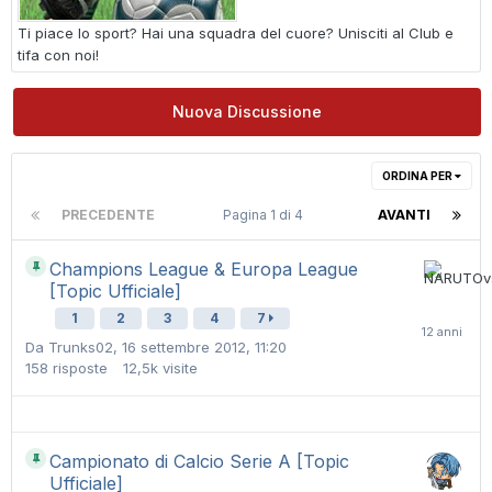
Ti piace lo sport? Hai una squadra del cuore? Unisciti al Club e
tifa con noi!
Nuova Discussione
ORDINA PER
PRECEDENTE
Pagina 1 di 4
AVANTI
Champions League & Europa League
[Topic Ufficiale]
1
2
3
4
7
Da
Trunks02
,
16 settembre 2012, 11:20
158
risposte
12,5k
visite
Campionato di Calcio Serie A [Topic
Ufficiale]