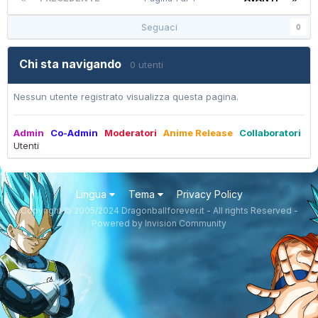
Seguaci
0
Chi sta navigando
0 utenti
Nessun utente registrato visualizza questa pagina.
Admin
Co-Admin
Moderatori
Anime Release
Collaboratori
Utenti
Lingua
Tema
Privacy Policy
Copyright © 2005/2024 Dragonballforever.it - All rights Reserved -
Powered by Invision Community