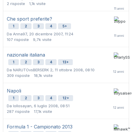
2
risposte
1,1k
visite
Che sport preferite?
1
2
3
4
5
Da
Anna97
,
20 dicembre 2007, 11:24
107
risposte
9,7k
visite
nazionale italiana
1
2
3
4
13
Da
NARUTOvsBERSERK 2
,
11 ottobre 2008, 08:10
309
risposte
18,1k
visite
Napoli
1
2
3
4
12
Da
lollosayan
,
6 luglio 2008, 08:51
287
risposte
17,1k
visite
Formula 1 - Campionato 2013