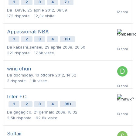
1
2
3
4
7
Da
-Dave
,
25 aprile 2012, 08:59
172
risposte
12,3k
visite
Appassionati NBA
1
2
3
4
13
Da
kakashi_sensei
,
29 aprile 2008, 20:50
321
risposte
17,6k
visite
wing chun
Da
doomsday
,
10 ottobre 2012, 14:52
3
risposte
1,1k
visite
Inter F.C.
1
2
3
4
99
Da
gagagico
,
21 gennaio 2008, 18:32
2,5k
risposte
92,8k
visite
Softair