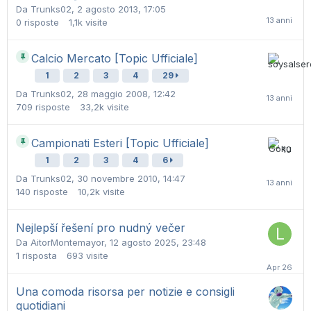
Da
Trunks02
,
2 agosto 2013, 17:05
0
risposte
1,1k
visite
Calcio Mercato [Topic Ufficiale]
1
2
3
4
29
Da
Trunks02
,
28 maggio 2008, 12:42
709
risposte
33,2k
visite
Campionati Esteri [Topic Ufficiale]
1
2
3
4
6
Da
Trunks02
,
30 novembre 2010, 14:47
140
risposte
10,2k
visite
Nejlepší řešení pro nudný večer
Da
AitorMontemayor
,
12 agosto 2025, 23:48
1
risposta
693
visite
Una comoda risorsa per notizie e consigli
quotidiani