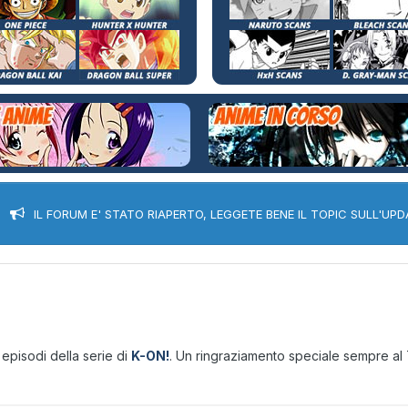
IL FORUM E' STATO RIAPERTO, LEGGETE BENE IL TOPIC SULL'UPD
i episodi della serie di
K-ON!
. Un ringraziamento speciale sempre al 