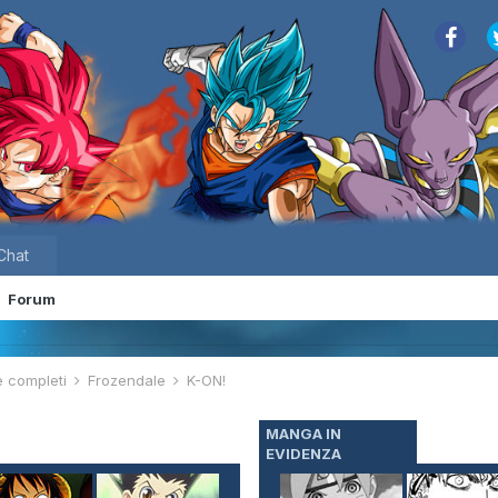
Chat
Forum
e completi
Frozendale
K-ON!
MANGA IN
EVIDENZA