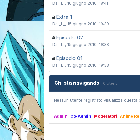
Da
_L_
,
16 giugno 2010, 18:41
Extra 1
Da
_L_
,
15 giugno 2010, 19:39
Episodio 02
Da
_L_
,
15 giugno 2010, 19:38
Episodio 01
Da
_L_
,
15 giugno 2010, 19:38
Chi sta navigando
0 utenti
Nessun utente registrato visualizza questa 
Admin
Co-Admin
Moderatori
Anime Re