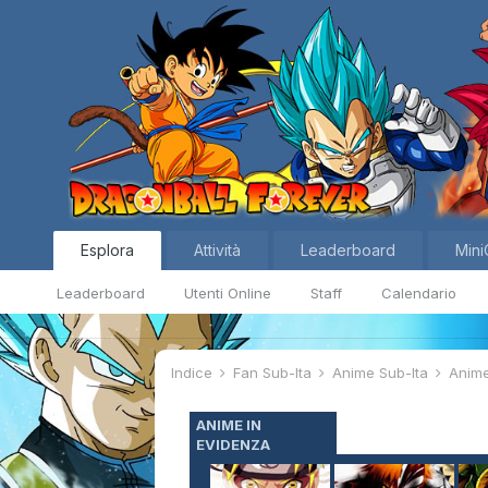
Esplora
Attività
Leaderboard
Mini
Leaderboard
Utenti Online
Staff
Calendario
Indice
Fan Sub-Ita
Anime Sub-Ita
Anim
ANIME IN
EVIDENZA