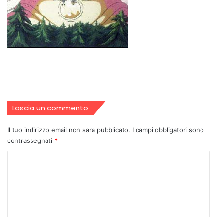
Lascia un commento
Il tuo indirizzo email non sarà pubblicato.
I campi obbligatori sono
contrassegnati
*
C
o
m
m
e