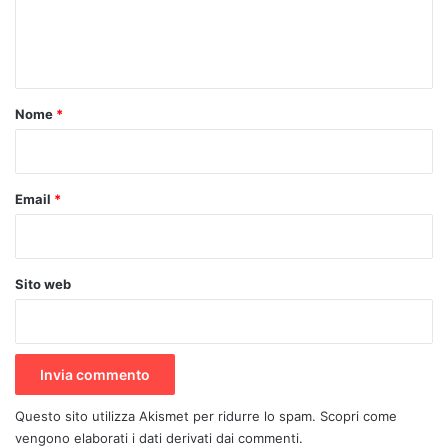
e
n
t
o
Nome
*
*
Email
*
Sito web
Questo sito utilizza Akismet per ridurre lo spam.
Scopri come
vengono elaborati i dati derivati dai commenti
.