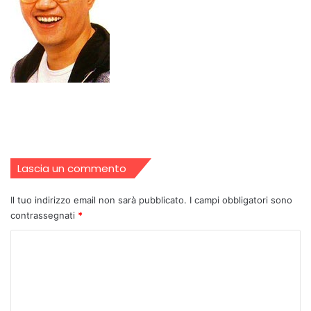
Lascia un commento
Il tuo indirizzo email non sarà pubblicato.
I campi obbligatori sono
contrassegnati
*
C
o
m
m