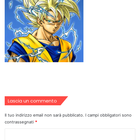
Lascia un commento
Il tuo indirizzo email non sarà pubblicato.
I campi obbligatori sono
contrassegnati
*
C